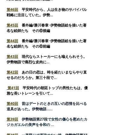
第
46回
平安時代から、人は生き物のサバイバル
戦略に注目していた。伊勢…
第
45回
番外編/勝川春章･伊勢物語絵を描いた著
名な絵師たち その⑥後編
第44回
番外編/勝川春章･伊勢物語絵を描いた著
名な絵師たち その⑥前編
第
43回
現代ならストーカーにも喩えられそう。
伊勢物語で痛烈な皮肉に…
第42回
あの日の恋は、時を経たいまならやり直
せるのだろうか。第三十段で…
第41回
平安時代の朝廷トップの男性たちは、優
雅な長いトレーンを引いて…
第40回
昔はデートのときの互いの恋情を比べる
道具があった。伊勢物語……
第39回
伊勢物語第27段で
女性の傷心を慰めたカ
ジカガエルの美声を令和の …