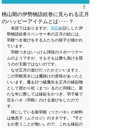
桃山期の伊勢物語絵巻に見られる正月
のハッピーアイテムとは‥‥？
　余談ではありますが、
前回
お話しした伊
勢物語絵巻スペンサー本の正月の絵には、
羽根つき遊びをする人たちの様子が描かれ
ています。
　羽根つきはいっけん球技のスポーツゲー
ムのようですが、そもそもは勝ち負けを競
うのが主眼ではないのです。
　なぜ正月の遊びだったかといいますと、
この羽根突きには魔除けの意味があったと
いいます。魔を討つ破魔矢を正月の縁起物
として授かり祀（まつ）るのと同様に、新
たな年に際しては縁起をかつぎ、羽子板で
厄をハネ（羽根）のける遊びをしたので
す。
　球にしている衝羽根（ツクバネ）の材料
は無患子（ムクロジ）のタネです。〝子ど
もが患うことが無い〟ので、これも縁起の