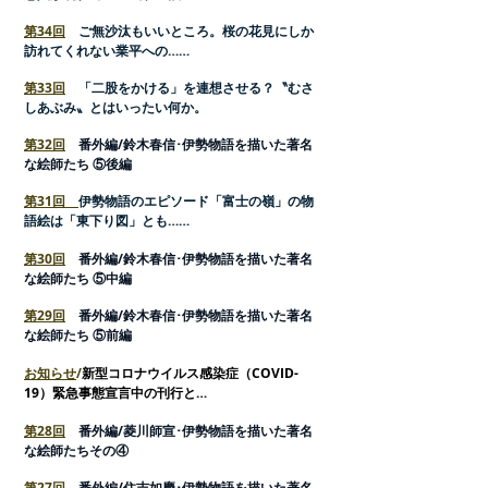
第34回
ご無沙汰もいいところ。桜の花見にしか
訪れてくれない業平への……
第33回
「二股をかける」を連想させる？〝むさ
しあぶみ〟とはいったい何か。
第32回
番外編/鈴木春信･伊勢物語を描いた著名
な絵師たち ⑤後編
第31回
伊勢物語のエピソード「富士の嶺」の物
語絵は「東下り図」とも……
第30回
番外編/鈴木春信･伊勢物語を描いた著名
な絵師たち ⑤中編
第29回
番外編/鈴木春信･伊勢物語を描いた著名
な絵師たち ⑤前編
お知らせ
/
新型コロナウイルス感染症（COVID-
19）緊急事態宣言中の刊行と…
第28回
番外編/菱川師宣･伊勢物語を描いた著名
な絵師たちその④
第27回
番外編/住吉如慶･伊勢物語を描いた著名