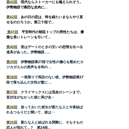
第
43回
現代ならストーカーにも喩えられそう。
伊勢物語で痛烈な皮肉に…
第42回
あの日の恋は、時を経たいまならやり直
せるのだろうか。第三十段で…
第41回
平安時代の朝廷トップの男性たちは、優
雅な長いトレーンを引いて…
第40回
昔はデートのときの互いの恋情を比べる
道具があった。伊勢物語……
第39回
伊勢物語第27段で
女性の傷心を慰めたカ
ジカガエルの美声を令和の …
第38回
一夜限りで再訪のない彼。
伊勢物語第27
段で
落ち込んだ女性が盥に …
第37回
クライマックスには流血のシーンまで。
音沙汰がなかった彼に再び去‥
第36回
放っておいた彼女が新たな人と今夜結ば
れるつもりだと聞いて、彼は‥
第35回
新たな人と結ばれる間際に、そもそもの
恋人が現れて…？ 第24段…