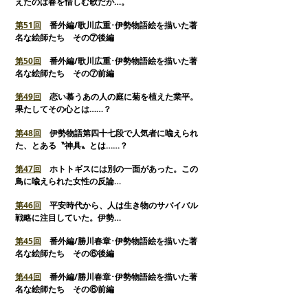
えたのは春を惜しむ歌だが…。
第
51回
番外編/歌川広重･伊勢物語絵を描いた著
名な絵師たち その⑦後編
第50回
番外編/歌川広重･伊勢物語絵を描いた著
名な絵師たち その⑦前編
第
49回
恋い慕うあの人の庭に菊を植えた業平。
果たしてその心とは……？
第
48回
伊勢物語第四十七段で人気者に喩えられ
た、とある〝神具〟とは……？
第
47回
ホトトギスには別の一面があった。この
鳥に喩えられた女性の反論…
第
46回
平安時代から、人は生き物のサバイバル
戦略に注目していた。伊勢…
第
45回
番外編/勝川春章･伊勢物語絵を描いた著
名な絵師たち その⑥後編
第44回
番外編/勝川春章･伊勢物語絵を描いた著
名な絵師たち その⑥前編