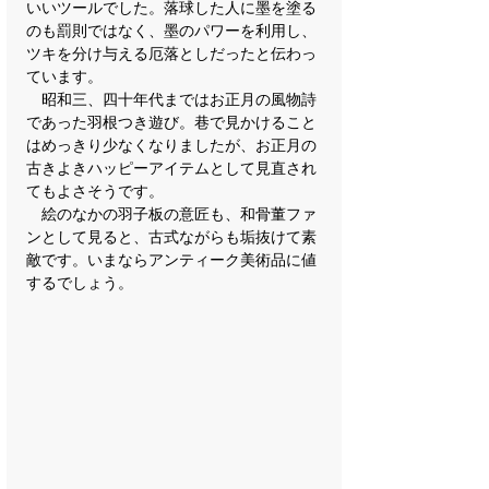
いいツールでした。落球した人に墨を塗る
のも罰則ではなく、墨のパワーを利用し、
ツキを分け与える厄落としだったと伝わっ
ています。
　昭和三、四十年代まではお正月の風物詩
であった羽根つき遊び。巷で見かけること
はめっきり少なくなりましたが、お正月の
古きよきハッピーアイテムとして見直され
てもよさそうです。
　絵のなかの羽子板の意匠も、和骨董ファ
ンとして見ると、古式ながらも垢抜けて素
敵です。いまならアンティーク美術品に値
するでしょう。