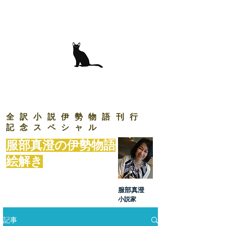
K i t a
i c h i
B u n k o
北一文庫
Publishing & Creative Production
全訳小説伊勢物語刊行
記念スペシャル
服部真澄の伊勢物語
絵解き
服部真澄
​小説家
記事