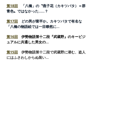
第18回
「八橋」の〝燕子花（カキツバタ）＝群
青色〟ではなかった……？
第17回
どの男が業平か。カキツバタで有名な
「八橋の物語絵では一目瞭然に…
第16回
伊勢物語第十二段『武蔵野』のキービジ
ュアルに共通した男女の…
第15回
伊勢物語第十二段で武蔵野に潜む、盗人
にはふさわしからぬ装い…
第14回
武蔵野の野は薄（ すすき）の天下。可憐
な野の花はなぜ…
第13回
武装兵が迫る展開…？ 迫真の危難がス
リリングに…
第12回
第五段の伊勢物語絵の別バージョンには
恋…
第11回
見張りの男たちがみんな居眠りをしてい
る…
第10回
恋する業平を邪魔した「関守」たちが見