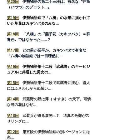
第20回
伊勢物語の第二十三段は、有名な〝井筒
（いづつ）のプロット…〟
第19回
伊勢物語絵で「八橋」の水景に描かれて
いた草花はカキツバタのみな…
第18回
「八橋」の〝燕子花（カキツバタ）＝群
青色〟ではなかった……？
第17回
どの男が業平か。カキツバタで有名な
「八橋の物語絵では一目瞭然に…
第16回
伊勢物語第十二段『武蔵野』のキービジ
ュアルに共通した男女の…
第15回
伊勢物語第十二段で武蔵野に潜む、盗人
にはふさわしからぬ装い…
第14回
武蔵野の野は薄（ すすき）の天下。可憐
な野の花はなぜ…
第13回
武装兵が迫る展開…？ 迫真の危難がス
リリングに…
第12回
第五段の伊勢物語絵の別バージョンには
恋…