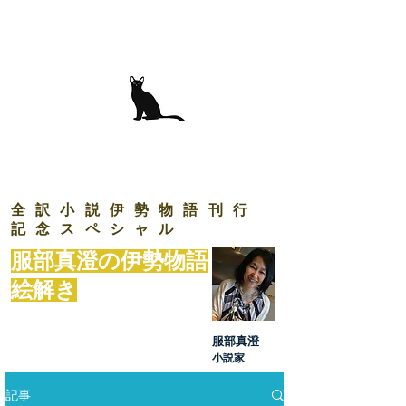
K i t a
i c h i
B u n k o
北一文庫
Publishing & Creative Production
全訳小説伊勢物語刊行
記念スペシャル
服部真澄の伊勢物語
絵解き
服部真澄
​小説家
記事