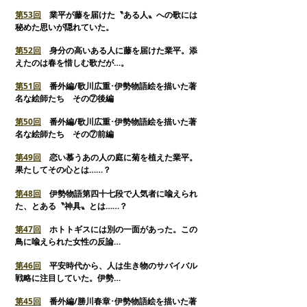
第
53回
業平が藤を届けた〝ある人〟への歌には
秘めた思いが隠れていた。
第
52回
身分の高いある人に藤を届けた業平。添
えたのは春を惜しむ歌だが…。
第
51回
番外編/歌川広重･伊勢物語絵を描いた著
名な絵師たち その⑦後編
第50回
番外編/歌川広重･伊勢物語絵を描いた著
名な絵師たち その⑦前編
第
49回
恋い慕うあの人の庭に菊を植えた業平。
果たしてその心とは……？
第
48回
伊勢物語第四十七段で人気者に喩えられ
た、とある〝神具〟とは……？
第
47回
ホトトギスには別の一面があった。この
鳥に喩えられた女性の反論…
第
46回
平安時代から、人は生き物のサバイバル
戦略に注目していた。伊勢…
第
45回
番外編/勝川春章･伊勢物語絵を描いた著