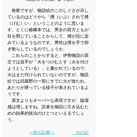
　推察ですが、物語絵のこのしぐさが示し
ているのはどうやら「燻（いぶ）されて煙
（けむ）い」ということのように思いま
す。とくに嵯峨本では、男女の双方ともが
目を閉じていることからして、煙が目に染
みているようなのです。男性は煙を手で仰
ぎ散らしているのでしょうか。
　これらのことからすると、伊勢物語の原
文では追手が「火をつけむとす（火を付け
ようとしている）」と書かれているので、
火はまだ付けられていないのですが、物語
絵では武蔵野の一部にすでに火が放たれ、
あたりが煙っている様子が表されているよ
うです。
　原文よりもオーバーな表現ですが、臨場
感は増しますね。読者を物語に引き込むた
めの効果的技法のひとつといえるでしょ
う。
＜前の記事へ
　次の記