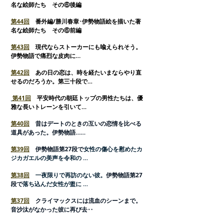
名な絵師たち その⑥後編
第44回
番外編/勝川春章･伊勢物語絵を描いた著
名な絵師たち その⑥前編
第
43回
現代ならストーカーにも喩えられそう。
伊勢物語で痛烈な皮肉に…
第42回
あの日の恋は、時を経たいまならやり直
せるのだろうか。第三十段で…
第41回
平安時代の朝廷トップの男性たちは、優
雅な長いトレーンを引いて…
第40回
昔はデートのときの互いの恋情を比べる
道具があった。伊勢物語……
第39回
伊勢物語第27段で
女性の傷心を慰めたカ
ジカガエルの美声を令和の …
第38回
一夜限りで再訪のない彼。
伊勢物語第27
段で
落ち込んだ女性が盥に …
第37回
クライマックスには流血のシーンまで。
音沙汰がなかった彼に再び去‥