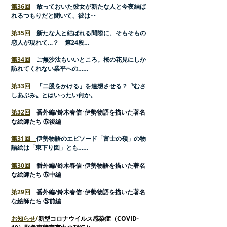
第36回
放っておいた彼女が新たな人と今夜結ば
れるつもりだと聞いて、彼は‥
第35回
新たな人と結ばれる間際に、そもそもの
恋人が現れて…？ 第24段…
第34回
ご無沙汰もいいところ。桜の花見にしか
訪れてくれない業平への……
第33回
「二股をかける」を連想させる？〝むさ
しあぶみ〟とはいったい何か。
第32回
番外編/鈴木春信･伊勢物語を描いた著名
な絵師たち ⑤後編
第31回
伊勢物語のエピソード「富士の嶺」の物
語絵は「東下り図」とも……
第30回
番外編/鈴木春信･伊勢物語を描いた著名
な絵師たち ⑤中編
第29回
番外編/鈴木春信･伊勢物語を描いた著名
な絵師たち ⑤前編
お知らせ
/
新型コロナウイルス感染症（COVID-