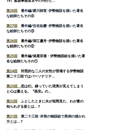
19）緊急事態宣言中の刊行と…
第28回
番外編/菱川師宣･伊勢物語を描いた著名
な絵師たちその④
第27回
番外編/住吉如慶･伊勢物語を描いた著名
な絵師たちその③
第26回
番外編/深江蘆舟･伊勢物語を描いた著名
な絵師たちその②
第25回
番外編/俵屋宗達・伊勢物語絵を描いた著
名な絵師たちその①
第24回
対照的な二人の女性が登場する伊勢物語
第二十三段ではパーソナリテ…
第23回
恋は幻。繕っていた現実が見えてしまう
と心は萎える。〝高安〟の…
第22回
ふとしたときに夫が垣間見た、わが妻の
知られざる姿とは…？
第21回
第二十三段･井筒の物語絵で異例の描かれ
方とは…？